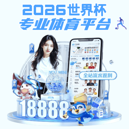
开云kaiyun(中国)
· 内容营销
风控识别准...
启动时校验签...
数据图表清晰...
体育新闻
女足普林茨
球衣号码
开云体育app官方在线
入口-开云体育
kaiyun（中国）-让生
活更加真实有趣
开云体育app官方在线入口-开云以模块化方式
呈现开云体育app官方在线入口数据组件，站
点可按需组合比分条、榜单与资料卡。
客户成功体系获...