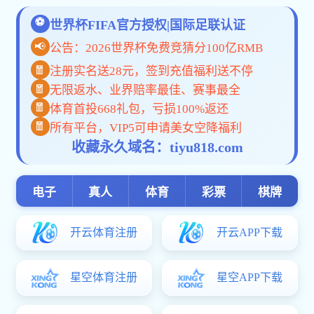
年度优秀企业，综合表现突出
平台提供清晰的投诉与反馈通道，开云体育app官方
在线入口-开云及时处理开云体育app官方在线入口
内容相关的违规举报。...
数据图表清晰易读...